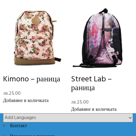
Тегло
0.49 кг
Размери
7 × 20 × 13 см
Отзиви (0)
Reviews
There are no reviews yet.
Add Review
Kimono – раница
Street Lab –
раница
Код:
5735002P
Категории:
Раници
,
Ученически пособия
лв.
25.00
Добавяне в количката
лв.
25.00
Добавяне в количката
Контакт