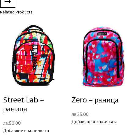
Related Products
Начало
/
Ученически пособия
/
Раници
/ WinX – несесер
WinX – несесер
лв.
28.00
Write the first review
Изчерпан
Add to Wishlist
Long Description
Street Lab –
Zero – раница
Description
раница
WinX – несесер
лв.
35.00
Добавяне в количката
лв.
50.00
Добавяне в количката
Допълнителна информация