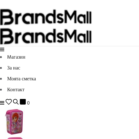
Mагазин
За нас
Моята сметка
Контакт
0