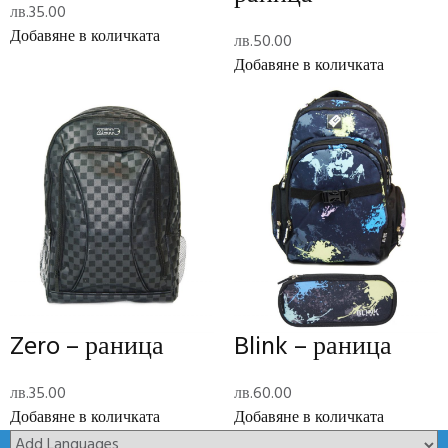
лв.
35.00
Long Description
Добавяне в количката
лв.
50.00
,
Добавяне в количката
Допълнителна информация
Тегло
0.5 кг
Размери
4 см
Отзиви (0)
Reviews
There are no reviews yet.
Zero – раница
Blink – раница
Add Review
лв.
35.00
лв.
60.00
Код:
12328-6200
Категории:
Раници
,
Ученически пособия
Добавяне в количката
Добавяне в количката