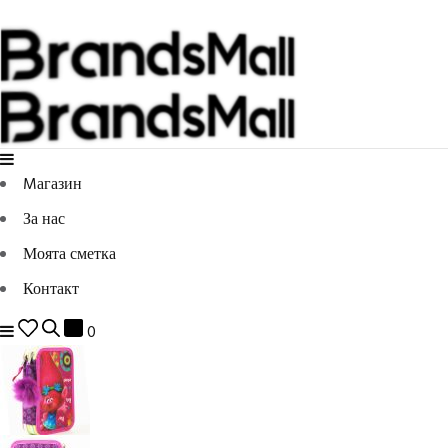
Mагазин
За нас
Моята сметка
Контакт
0