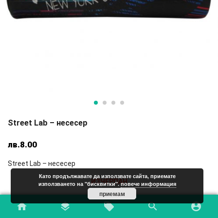
Street Lab – несесер
лв.
8.00
Street Lab – несесер
Като продължавате да използвате сайта, приемате
ИЗЧЕРПАН
използването на "бисквитки".
повече информация
приемам
Add to Wishlist
home
layers
local_offer
search
account_circle
Код:
1010PU-6402