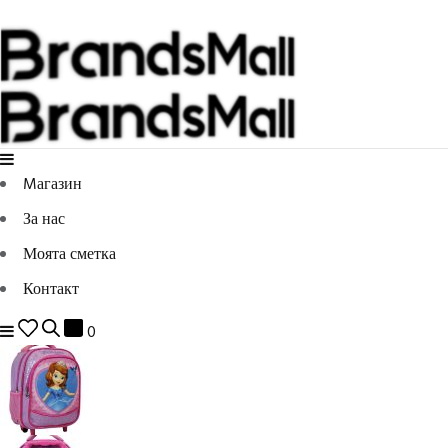
Mагазин
За нас
Моята сметка
Контакт
0