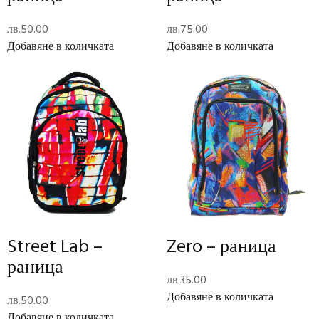
Description
лв.
50.00
лв.
75.00
Sofia – раница за детска градина
Добавяне в количката
Добавяне в количката
Допълнителна информация
Тегло
0.49 кг
Размери
10 × 29 × 23 см
Отзиви (0)
Reviews
There are no reviews yet.
Street Lab –
Zero – раница
раница
Add Review
лв.
35.00
Добавяне в количката
лв.
50.00
Код:
9845056P
Категории:
Раници
,
Ученически пособия
Добавяне в количката