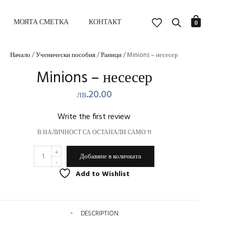
МОЯТА СМЕТКА
КОНТАКТ
0
Начало
/
Ученически пособия
/
Раници
/ Minions – несесер
Minions – несесер
лв.
20.00
Write the first review
В НАЛИЧНОСТ СА ОСТАНАЛИ САМО 11
КОЛИЧЕСТВО
ALTERNATIVE:
ЗА
Добавяне в количката
MINIONS
-
Add to Wishlist
НЕСЕСЕР
DESCRIPTION