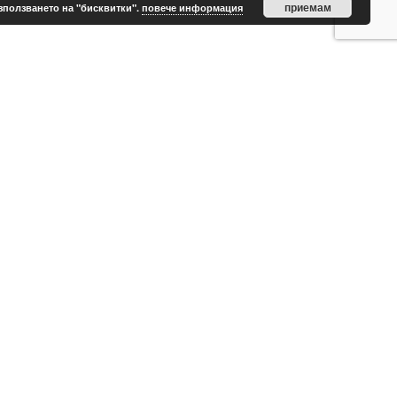
приемам
зползването на "бисквитки".
повече информация