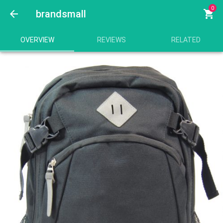
0
arrow_back
brandsmall
shopping_cart
OVERVIEW
REVIEWS
RELATED