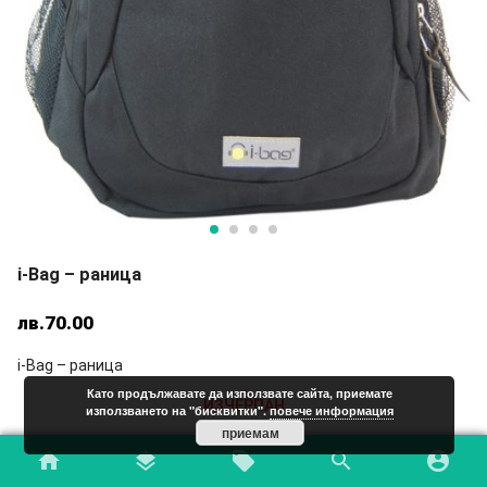
i-Bag – раница
лв.
70.00
i-Bag – раница
Като продължавате да използвате сайта, приемате
ИЗЧЕРПАН
използването на "бисквитки".
повече информация
приемам
Add to Wishlist
home
layers
local_offer
search
account_circle
Код:
150683K