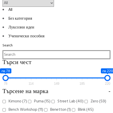
All
Без категория
Луксозни идеи
Ученически пособия
Search
Търси чест
лв.78
лв.220
78
114
149
185
220
Търсене на марка
-
Kimono
(7)
Puma
(15)
Street Lab
(40)
Zero
(59)
Bench Workshop
(11)
Benetton
(1)
Blink
(45)