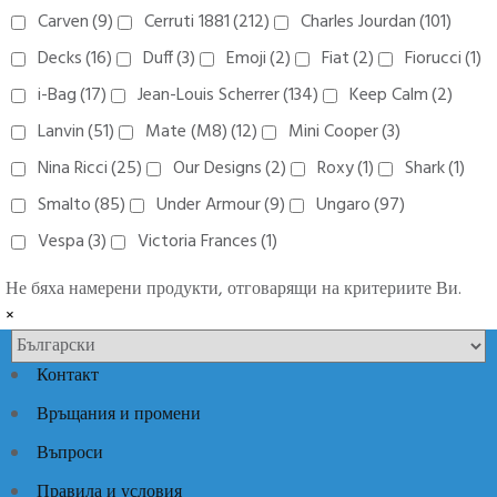
Carven
(9)
Cerruti 1881
(212)
Charles Jourdan
(101)
Decks
(16)
Duff
(3)
Emoji
(2)
Fiat
(2)
Fiorucci
(1)
i-Bag
(17)
Jean-Louis Scherrer
(134)
Keep Calm
(2)
Lanvin
(51)
Mate (M8)
(12)
Mini Cooper
(3)
Nina Ricci
(25)
Our Designs
(2)
Roxy
(1)
Shark
(1)
Smalto
(85)
Under Armour
(9)
Ungaro
(97)
Vespa
(3)
Victoria Frances
(1)
Не бяха намерени продукти, отговарящи на критериите Ви.
×
Контакт
Връщания и промени
Въпроси
Правила и условия