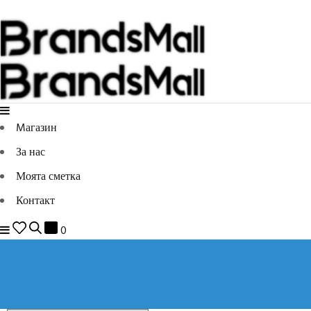
Mагазин
За нас
Моята сметка
Контакт
0